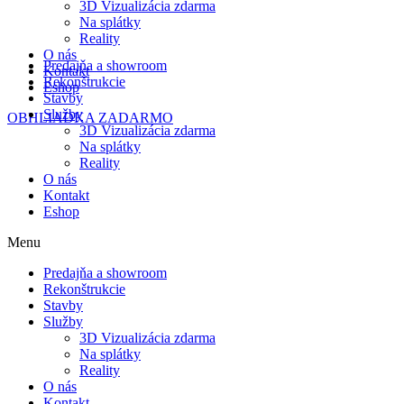
3D Vizualizácia zdarma
Na splátky
Reality
O nás
Predajňa a showroom
Kontakt
Rekonštrukcie
Eshop
Stavby
Služby
OBHLIADKA ZADARMO
3D Vizualizácia zdarma
Na splátky
Reality
O nás
Kontakt
Eshop
Menu
Predajňa a showroom
Rekonštrukcie
Stavby
Služby
3D Vizualizácia zdarma
Na splátky
Reality
O nás
Kontakt