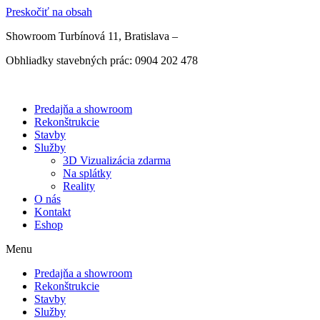
Preskočiť na obsah
Showroom Turbínová 11, Bratislava –
Otváracie hodiny
Obhliadky stavebných prác: 0904 202 478
Predajňa a showroom
Rekonštrukcie
Stavby
Služby
3D Vizualizácia zdarma
Na splátky
Reality
O nás
Kontakt
Eshop
Menu
Predajňa a showroom
Rekonštrukcie
Stavby
Služby