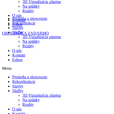
3D Vizualizácia zdarma
Na splátky
Reality
O nás
Predajňa a showroom
Kontakt
Rekonštrukcie
Eshop
Stavby
Služby
OBHLIADKA ZADARMO
3D Vizualizácia zdarma
Na splátky
Reality
O nás
Kontakt
Eshop
Menu
Predajňa a showroom
Rekonštrukcie
Stavby
Služby
3D Vizualizácia zdarma
Na splátky
Reality
O nás
Kontakt