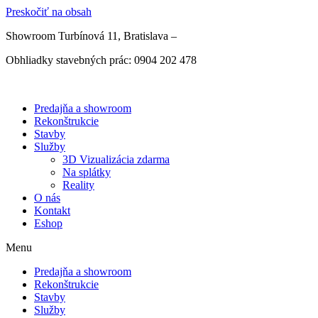
Preskočiť na obsah
Showroom Turbínová 11, Bratislava –
Otváracie hodiny
Obhliadky stavebných prác: 0904 202 478
Predajňa a showroom
Rekonštrukcie
Stavby
Služby
3D Vizualizácia zdarma
Na splátky
Reality
O nás
Kontakt
Eshop
Menu
Predajňa a showroom
Rekonštrukcie
Stavby
Služby