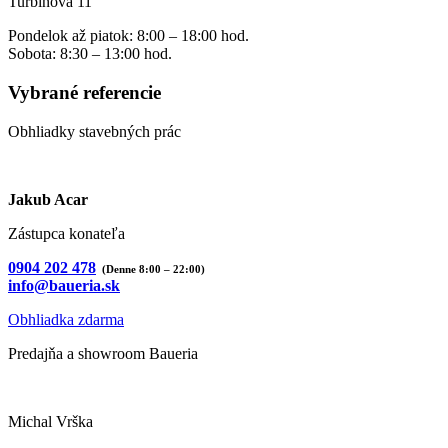
Turbínová 11
Pondelok až piatok: 8:00 – 18:00 hod.
Sobota: 8:30 – 13:00 hod.
Vybrané referencie
Obhliadky stavebných prác
Jakub Acar
Zástupca konateľa
0904 202 478
(Denne 8:00 – 22:00)
info@baueria.sk
Obhliadka zdarma
Predajňa a showroom Baueria
Michal Vrška