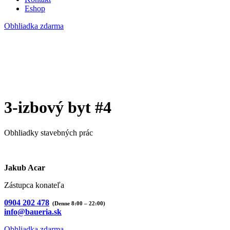
Eshop
Obhliadka zdarma
3-izbový byt #4
Obhliadky stavebných prác
Jakub Acar
Zástupca konateľa
0904 202 478
(Denne 8:00 – 22:00)
info@baueria.sk
Obhliadka zdarma