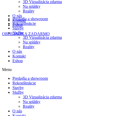
3D Vizualizácia zdarma
Na splátky
Reality
O nás
Predajňa a showroom
Kontakt
Rekonštrukcie
Eshop
Stavby
Služby
OBHLIADKA ZADARMO
3D Vizualizácia zdarma
Na splátky
Reality
O nás
Kontakt
Eshop
Menu
Predajňa a showroom
Rekonštrukcie
Stavby
Služby
3D Vizualizácia zdarma
Na splátky
Reality
O nás
Kontakt