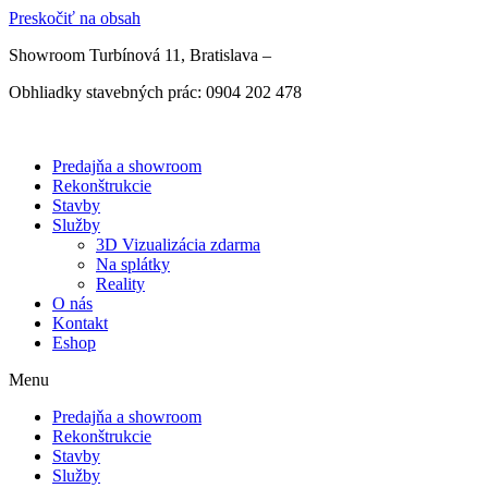
Preskočiť na obsah
Showroom Turbínová 11, Bratislava –
Otváracie hodiny
Obhliadky stavebných prác: 0904 202 478
Predajňa a showroom
Rekonštrukcie
Stavby
Služby
3D Vizualizácia zdarma
Na splátky
Reality
O nás
Kontakt
Eshop
Menu
Predajňa a showroom
Rekonštrukcie
Stavby
Služby